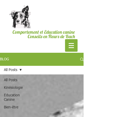
06.19.24.23.40
Bordeaux & CUB
MesSages Canins
Comportement et Education canine
Conseils en Fleurs de Bach
BLOG
All Posts
All Posts
Kinésiologie
Education
Canine
Bien-être