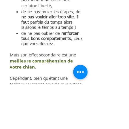
certaine liberté,
de ne pas brûler les étapes, de
ne pas vouloir aller trop vite
. Il
faut parfois du temps alors
laissons le temps au temps !
de ne pas oublier de
renforcer
tous bons comportements
, ceux
que vous désirez.
Mais son effet secondaire est une
meilleure compréhension de
votre chien
.
Cependant, bien qu'étant une
technique venant en aide aux autres
techniques positives, l'utilisation du
"Behavior Adjustment Training"
(B.A.T.) ne se prête pas à toute les
situations.
Retour