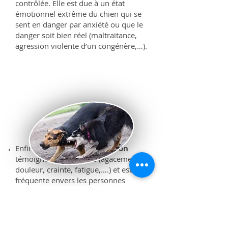
contrôlée. Elle est due à un état
émotionnel extrême du chien qui se
sent en danger par anxiété ou que le
danger soit bien réel (maltraitance,
agression violente d’un congénère,…).
Enfin l’
agression par irritation
témoigne d’un mal être (agacement,
douleur, crainte, fatigue,….) et est
fréquente envers les personnes
vivant avec le chien. L’agression est
plus ou moins appuyée en fonction
du niveau d’autocontrôle du chien et
de l’intensité de l’émotion éprouvée