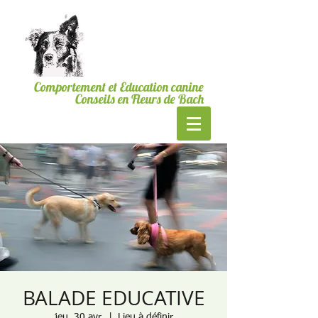
06.19.24.23.40
Bordeaux & CUB
MesSages Canins
Comportement et Education canine
Conseils en Fleurs de Bach
BALADE EDUCATIVE
jeu. 30 avr.
  |  
Lieu à définir