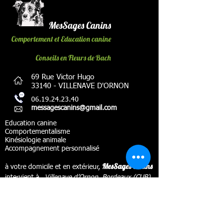
MesSages Canins
Comportement et Education canine
Conseils en Fleurs de Bach
69 Rue Victor Hugo
33140 - VILLENAVE D'ORNON
06.19.24.23.40
messagescanins@gmail.com
Education canine
Comportementalisme
Kinésiologie animale
Accompagnement personnalisé
MesSages Canins
à votre domicile et en extérieur,
à
V
intervient à
illenave d’Ornon, Bordeaux (CUB)
et alentours (Gradignan, Léognan, Cadaujac,
Martillac, La Brède, Beautiran, St Selve, Bègles,
Talence, Pessac,... et rive droite)