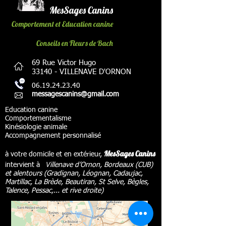
MesSages Canins
Comportement et Education canine
Conseils en Fleurs de Bach
69 Rue Victor Hugo
33140 - VILLENAVE D'ORNON
06.19.24.23.40
messagescanins@gmail.com
Education canine
Comportementalisme
Kinésiologie animale
Accompagnement personnalisé
MesSages Canins
à votre domicile et en extérieur,
à
V
intervient à
illenave d’Ornon, Bordeaux (CUB)
et alentours (Gradignan, Léognan, Cadaujac,
Martillac, La Brède, Beautiran, St Selve, Bègles,
Talence, Pessac,... et rive droite)